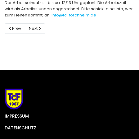
Der Arbeitseinsatz ist bis ca. 12/13 Uhr geplant. Die Arbeitszeit
wird als Arbeitsstunden angerechnet. Bitte schickt eine Info, wer
zum Helfen kommt, an:
info@tc-forchheim.de
Previous article: Ballmaschine
Next article: Außenplätze
Prev
Next
IMPRESSUM
DATENSCHUTZ